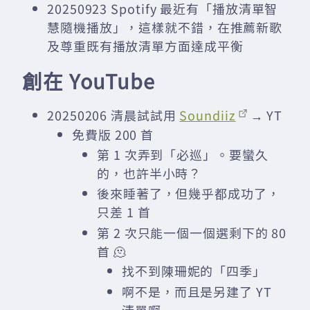
20250923 Spotify 最近有「播放清單智
慧隨機播放」，這樣就不錯，在推薦新歌
及尊重既有播放清單方面達成平衡
創在 YouTube
20250206 清晨試試用
Soundiiz
→ YT
免費版 200 首
第 1 次弄到「必巡」。要蠻久
的，也許半小時？
後來睡著了，但幾乎都成功了，
只差 1 首
第 2 次只能一個一個選剩下的 80
首 🫠
找不到陳珊妮的「四季」
啊不是，而且是另建了 YT
清單啊