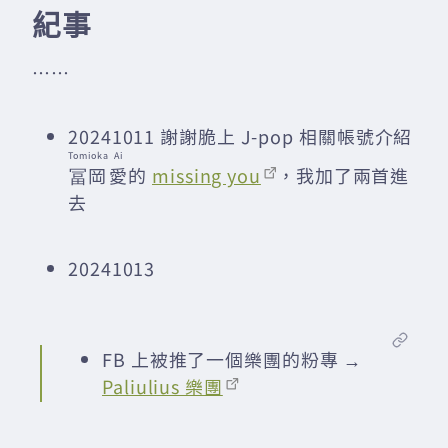
紀事
……
20241011 謝謝脆上 J-pop 相關帳號介紹
Tomioka
Ai
冨岡
愛
的
missing you
，我加了兩首進
去
20241013
FB 上被推了一個樂團的粉專 →
Paliulius 樂團