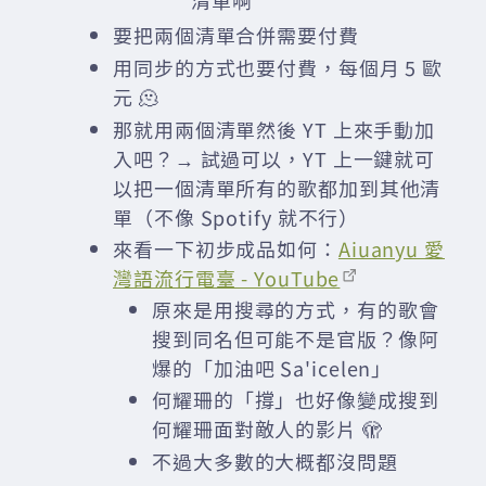
要把兩個清單合併需要付費
用同步的方式也要付費，每個月 5 歐
元 🫠
那就用兩個清單然後 YT 上來手動加
入吧？→ 試過可以，YT 上一鍵就可
以把一個清單所有的歌都加到其他清
單（不像 Spotify 就不行）
來看一下初步成品如何：
Aiuanyu 愛
灣語流行電臺 - YouTube
原來是用搜尋的方式，有的歌會
搜到同名但可能不是官版？像阿
爆的「加油吧 Sa'icelen」
何耀珊的「撐」也好像變成搜到
何耀珊面對敵人的影片 🫣
不過大多數的大概都沒問題