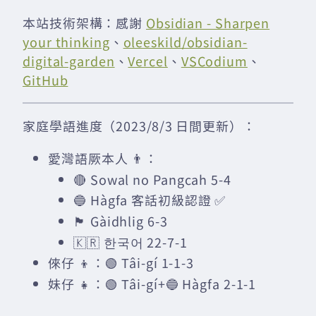
本站技術架構：感謝
Obsidian - Sharpen
your thinking
、
oleeskild/obsidian-
digital-garden
、
Vercel
、
VSCodium
、
GitHub
家庭學語進度（2023/8/3 日間更新）：
愛灣語厥本人 👨：
🔴 Sowal no Pangcah 5-4
🔵 Hàgfa 客話初級認證 ✅
🏴󠁧󠁢󠁳󠁣󠁴󠁿 Gàidhlig 6-3
🇰🇷 한국어 22-7-1
倈仔 👦：🟢 Tâi-gí 1-1-3
妹仔 👧：🟢 Tâi-gí+🔵 Hàgfa 2-1-1