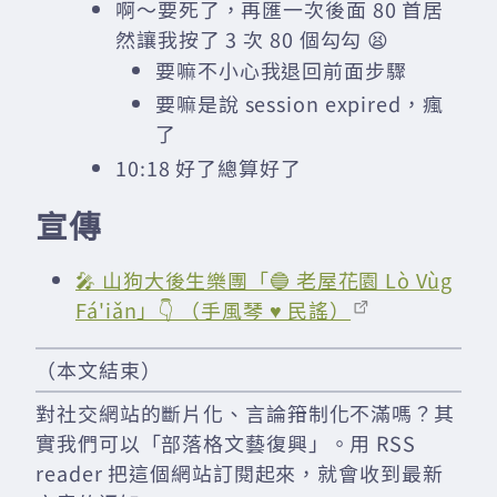
啊～要死了，再匯一次後面 80 首居
然讓我按了 3 次 80 個勾勾 😫
要嘛不小心我退回前面步驟
要嘛是說 session expired，瘋
了
10:18 好了總算好了
宣傳
🎤 山狗大後生樂團「🔵 老屋花園 Lò Vùg
Fá'iǎn」👇 （手風琴 ♥ 民謠）
（本文結束）
對社交網站的斷片化、言論箝制化不滿嗎？其
實我們可以「部落格文藝復興」。用 RSS
reader 把這個網站訂閱起來，就會收到最新