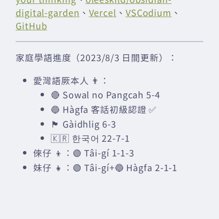
digital-garden
、
Vercel
、
VSCodium
、
GitHub
家庭學語進度（2023/8/3 日間更新）：
愛灣語厥本人 👨：
🔴 Sowal no Pangcah 5-4
🔵 Hàgfa 客話初級認證 ✅
🏴󠁧󠁢󠁳󠁣󠁴󠁿 Gàidhlig 6-3
🇰🇷 한국어 22-7-1
倈仔 👦：🟢 Tâi-gí 1-1-3
妹仔 👧：🟢 Tâi-gí+🔵 Hàgfa 2-1-1