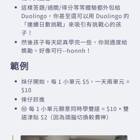
這樣答題/過關/得分等等體驗都外包給
Duolingo，你甚至還可以用 Duolingo 的
「連續日數挑戰」來吸引有挑戰心的孩
子！
然後孩子每天認真學完一些，你就適度給
獎勵。好像可行--honnh！
範例
妹仔開始，每 1 小單元 $5，一天兩單元 =
$10
倈仔跈進
Ⓜ️ 每 1 小單元願意同時學雙語 = $10 + 雙
語津貼 $2（因為頭腦切換較費神）