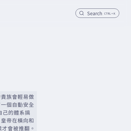
Search
CTRL + K
的貴族會輕易做
有一個自動安全
自己的體系搞
，皇帝在橫向和
候才會被推翻。