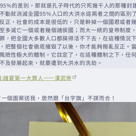
和95%的差別，那就是孔子時代的只死幾千人的那種封
不動就消滅全國95%人口的大洪水這兩者之間的區別了
反正，社會的成本是很低的，只是幹掉一個國君或者
至多滅亡一個或者幾個諸侯國；而大一統的皇帝制度
罪，把全國大多數人口都搞得活不下去，在這種情況
，把整個社會徹底摧毀了以後，你才能夠撥亂反正。
風險性極大的體制，它註定了，在這種體制之下，任
不及發展起來，就要遭到大洪水的洗劫。
網:諸夏第一大罪人——漢武帝
了一個圖案送我，居然跟「台字旗」不謀而合！