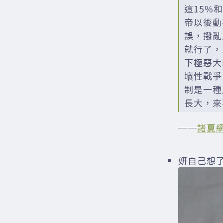
這15%
帝以後動
誤，撥亂
就行了，
下極惡大
壞性戰爭
制是一種
長大，來
──
諸夏
妍自己想