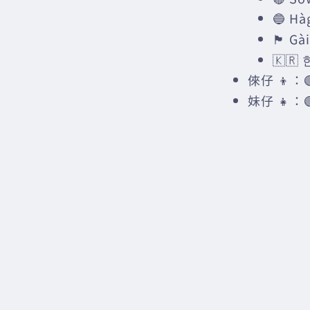
🔵 H
🏴󠁧󠁢󠁳󠁣
🇰🇷 
倈仔 👦：🟢 
妹仔 👧：🟢 