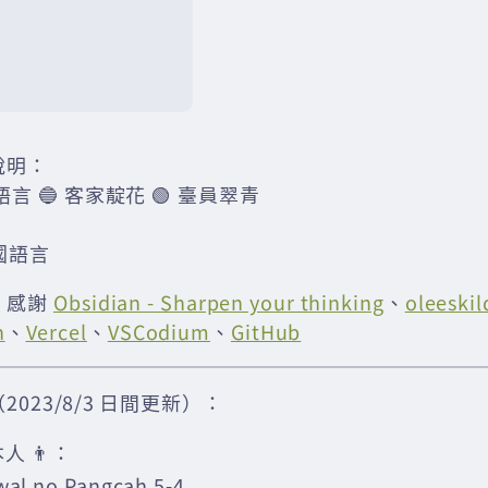
說明：
語言 🔵 客家靛花 🟢 臺員翠青
國語言
：感謝
Obsidian - Sharpen your thinking
、
oleeskil
n
、
Vercel
、
VSCodium
、
GitHub
023/8/3 日間更新）：
人 👨：
wal no Pangcah 5-4