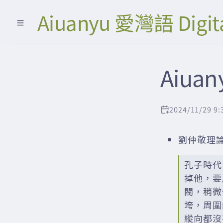
Aiuanyu 愛灣語 Digit
Aiuan
2024/11/29 9:
劉仲敬理
孔子時代
掉他，要
閥，稍微
垮，周圍
縱向都沒