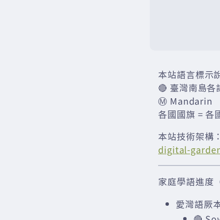
本站語言標示
🔴 臺灣南島各
Ⓜ️ Mandarin
各國國旗 = 各
本站技術架構
digital-garde
家庭學語進度（2
愛灣語厥本
🔴 So