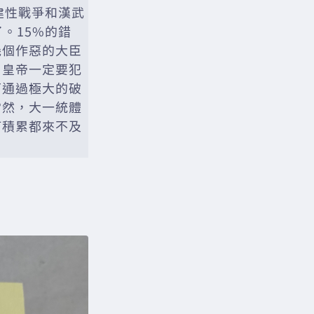
建性戰爭和漢武
。15%的錯
幾個作惡的大臣
，皇帝一定要犯
下通過極大的破
當然，大一統體
何積累都來不及