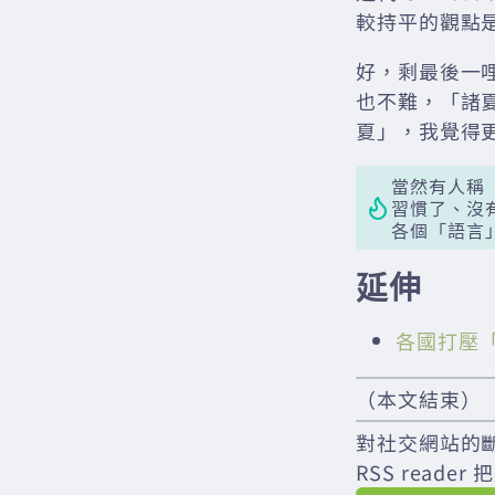
較持平的觀點
好，剩最後一
也不難，「諸
夏」，我覺得
當然有人稱
習慣了、沒
各個「語言
延伸
各國打壓
（本文結束）
對社交網站的
RSS rea