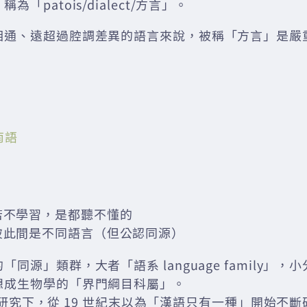
「patois/dialect/方言」。
相通、遠超過腔調差異的語言來說，被稱「方言」是嚴
南語
若不學習，是都聽不懂的
彼此間是不同語言（但公認同源）
同源」類群，大者「語系 language family」，
想成生物學的「界門綱目科屬」。
ese 研究下，從 19 世紀末以為「漢語只有一種」開始不