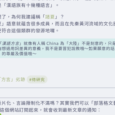
是「漢語族有十幾種語言」。
哩了，為何我建議稱「
諸夏
」？
夏」語意就蘊含很多成員，而且在先秦黃河流域的文化
更符合這個類群的發源地囉。
「
漢語方言
」就像有人稱 China 為「大陸」不是刻意的，
有想過用詞差異的意義，我不是要冒犯說教哦～如果願意的話
」的尊嚴及價值哦～
「方言」劣跡
#待研究
斷片化、言論箝制化不滿嗎？其實我們可以「部落格文
der 把這個網站訂閱起來，就會收到最新文章的通知：