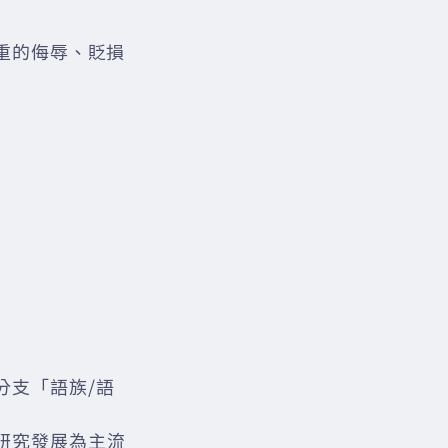
重的侮辱、貶損
小分支「語族/語
斷研究發展為主流