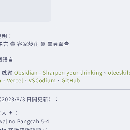
說明：
語言 🔵 客家靛花 🟢 臺員翠青
國語言
：感謝
Obsidian - Sharpen your thinking
、
oleeskil
n
、
Vercel
、
VSCodium
、
GitHub
023/8/3 日間更新）：
人 👨：
wal no Pangcah 5-4
àgfa 客話初級認證 ✅