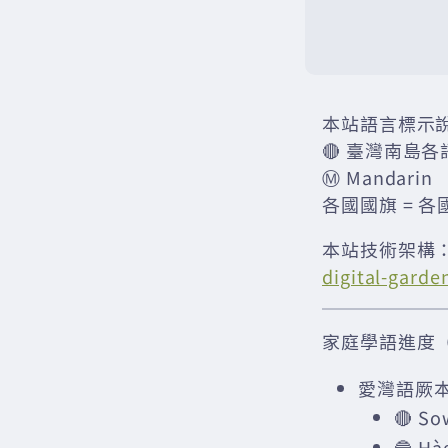
本站語言標示
🔴 臺灣南島各
Ⓜ️ Mandarin
各國國旗 = 各
本站技術架構
digital-garde
家庭學語進度（2
愛灣語厥本
🔴 So
🔵 H