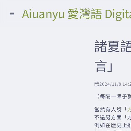
Aiuanyu 愛灣語 Digit
諸夏
言」
2024/11/8 14:
（每隔一陣子
當然有人說「
不過另方面「方
例如在歷史上