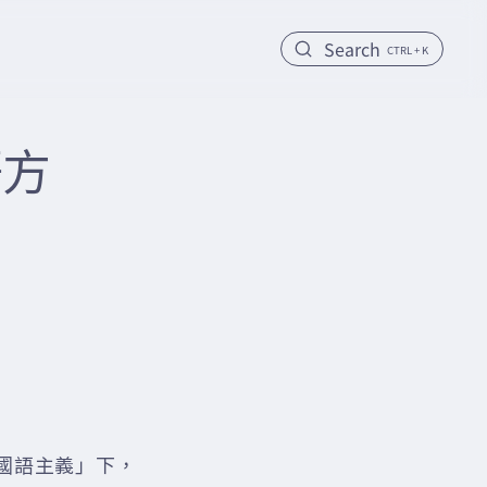
Search
CTRL + K
語方
「國語主義」下，