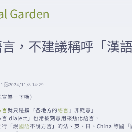
al Garden
語言，不建議稱呼「漢
21
2024/11/8 14:29
就宣導一下嗎）
方言
就只是指『各地方的
語言
』非貶意」
言 dialect」也常被刻意用來矮化語言，
推行「說
國語
不說方言」的法、英、日、China 等國