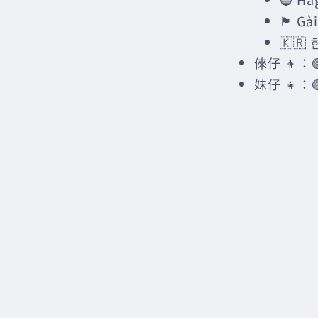
🏴󠁧󠁢󠁳󠁣
🇰🇷 
倈仔 👦：🟢 
妹仔 👧：🟢 