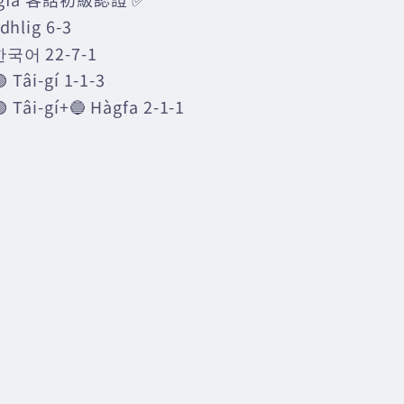
󠁴󠁿 Gàidhlig 6-3
한국어 22-7-1
Tâi-gí 1-1-3
Tâi-gí+🔵 Hàgfa 2-1-1