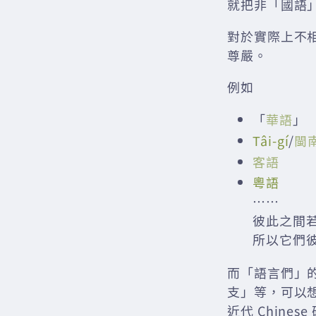
就把非「國語」稱為
對於實際上不
尊嚴。
例如
「
華語
」
Tâi-gí
/
閩
客語
粵語
……
彼此之間
所以它們
而「語言們」的「
支」等，可以
近代 Chin