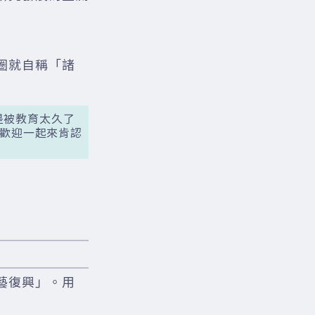
圈就自稱「諸
只是被教育太久了
歡迎一起來肯認
藝復興」。用