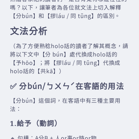
嗎？以下，讓筆者為各位就文法上切入解釋
【分bún】和【摎láu / 同 tǔng】的區別。
文法分析
（為了方便熟稔holo話的讀者了解其概念，請
將以下文中【分 bún】處代換成holo話的
【予hōo】；將【摎láu / 同 tǔng】代換成
holo話的【共kā】）
✅ 分bún/ㄅㄨㄣˊ在客語的用法
【分bún】這個詞，在客語中有三種主要用
法：
1.給予（動詞）
🔸 句構：A分B + 人or事or時or物