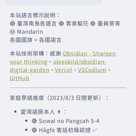
本站語言標示說明：
🔴 臺灣南島各語言 🔵 客家靛花 🟢 臺員翠青
Ⓜ️ Mandarin
各國國旗 = 各國語言
本站技術架構：感謝
Obsidian - Sharpen
your thinking
、
oleeskild/obsidian-
digital-garden
、
Vercel
、
VSCodium
、
GitHub
家庭學語進度（2023/8/3 日間更新）：
愛灣語厥本人 👨：
🔴 Sowal no Pangcah 5-4
🔵 Hàgfa 客話初級認證 ✅