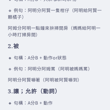
🔹 例句：阿明分阿賢一隻柑仔（阿明給阿賢一
顆橘子）
阿姆分阿明一點鐘來拚掃間房（媽媽給阿明一
小時打掃房間）
2.被
🔸 句構：A分B + 動作or狀態
🔹 例句：阿明分阿姆罵（阿明被媽媽罵）
阿明分阿賢嚇著（阿明被阿賢嚇到）
3.讓；允許（動詞）
🔸 句構：A分B + 動作