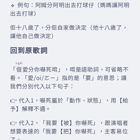
🔹 例句：阿姆分阿明出去打球仔（媽媽讓阿明
出去打球）
佢十八歲了，分佢自家做決定（他十八歲了，
讓他自己做決定）
回到原歌詞
ngǎi
「
𠊎
愛分你嚇死唷」，唷是語助詞，可省略不
看。「愛/oi/ㄛㄧ」指的是「要」的意思；讓
我們分別代入以下句子：
👉 代入1，嚇死屬於「動作、狀態」，用【給
予】解釋不通。
👉 代入2，「我要【被】你嚇死」，跟演唱者
想要表達的「我要【把】你嚇死」，主客易位
了。