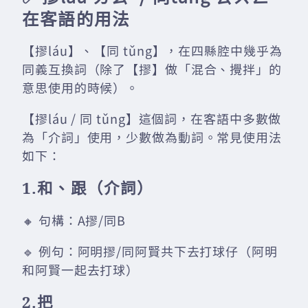
在客語的用法
【摎láu】、【同 tǔng】，在四縣腔中幾乎為
同義互換詞（除了【摎】做「混合、攪拌」的
意思使用的時候）。
【摎láu / 同 tǔng】這個詞，在客語中多數做
為「介詞」使用，少數做為動詞。常見使用法
如下：
1.和、跟（介詞）
🔸 句構：A摎/同B
🔹 例句：阿明摎/同阿賢共下去打球仔（阿明
和阿賢一起去打球）
2.把