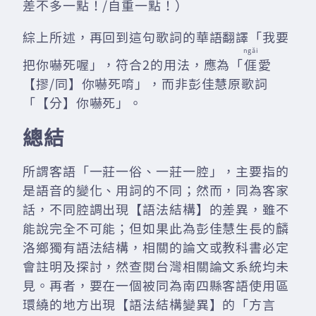
差不多一點！/自重一點！）
綜上所述，再回到這句歌詞的華語翻譯「我要
ngǎi
把你嚇死喔」，符合2的用法，應為「
𠊎
愛
【摎/同】你嚇死唷」，而非彭佳慧原歌詞
「【分】你嚇死」。
總結
所謂客語「一莊一俗、一莊一腔」，主要指的
是語音的變化、用詞的不同；然而，同為客家
話，不同腔調出現【語法結構】的差異，雖不
能說完全不可能；但如果此為彭佳慧生長的麟
洛鄉獨有語法結構，相關的論文或教科書必定
會註明及探討，然查閱台灣相關論文系統均未
見。再者，要在一個被同為南四縣客語使用區
環繞的地方出現【語法結構變異】的「方言