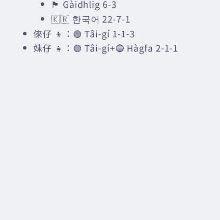
🏴󠁧󠁢󠁳󠁣󠁴󠁿 Gàidhlig 6-3
🇰🇷 한국어 22-7-1
倈仔 👦：🟢 Tâi-gí 1-1-3
妹仔 👧：🟢 Tâi-gí+🔵 Hàgfa 2-1-1