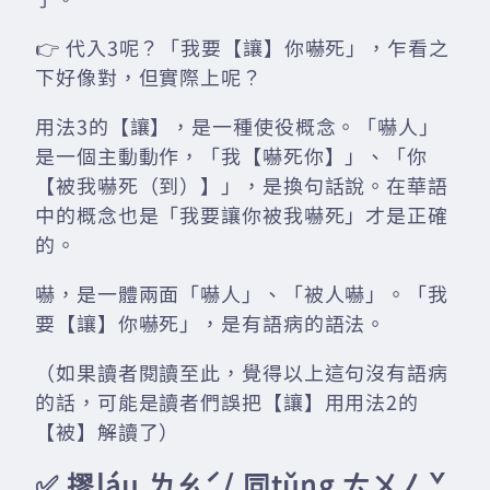
👉 代入3呢？「我要【讓】你嚇死」，乍看之
下好像對，但實際上呢？
用法3的【讓】，是一種使役概念。「嚇人」
是一個主動動作，「我【嚇死你】」、「你
【被我嚇死（到）】」，是換句話說。在華語
中的概念也是「我要讓你被我嚇死」才是正確
的。
嚇，是一體兩面「嚇人」、「被人嚇」。「我
要【讓】你嚇死」，是有語病的語法。
（如果讀者閱讀至此，覺得以上這句沒有語病
的話，可能是讀者們誤把【讓】用用法2的
【被】解讀了）
✅ 摎láu ㄌㄠˊ/ 同tǔng ㄊㄨㄥˇ