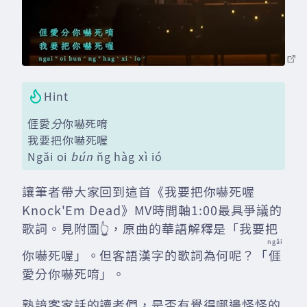
Hint
𠊎愛
分
你嚇死唷
我要把你嚇死喔
Ngǎi oi
bún
ňg hàg xì ió
讓筆者帶大家回到這首《我要把你嚇死喔
Knock'Em Dead》MV時間軸1:00最具爭議的
歌詞。見附圖👆，原曲的華語解釋是「我要把
ngǎi
你嚇死喔」。但客語漢字的歌詞為何呢？「
𠊎
愛分你嚇死唷」。
熟諳客家話的讀者們，是否有覺得哪邊怪怪的