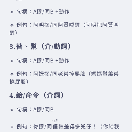
🔸 句構：A摎/同B +動作
🔹 例句：阿明摎/同阿賢喊醒（阿明把阿賢叫
醒）
3.替、幫（介/動詞）
🔸 句構：A摎/同B +動作
🔹 例句：阿姆摎/同老弟捽屎胐（媽媽幫弟弟
擦屁股）
4.給/命令（介詞）
🔸 句構：A摎/同B
ngǎi
🔹 例句：你摎/同
𠊎
較差毋多兜仔！（你給我