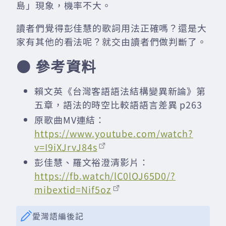
島」現象，機率不大。
讀者們覺得彭佳慧的歌詞用法正確嗎？還是大
家有其他的看法呢？就交由讀者們做判斷了。
⚫ 參考資料
賴文英《台灣客語語法結構變異新論》第
五章，語法的時空比較語語言差異 p263
原歌曲MV連結：
https://www.youtube.com/watch?
v=I9iXJrvJ84s
彭佳慧、羅文裕澄清影片：
https://fb.watch/lC0lOJ65D0/?
mibextid=Nif5oz
愛灣語編後記