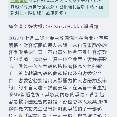
行動聯盟
編輯部撰寫好文深入淺出分析，除於
其粉絲專頁自行發表外，也授權刊登於本站，謹
致謝忱。除排版外並無編修。
撰文者：好客棧出來 Suka Hakka 編輯部
2023年七月二號，金曲獎圓滿地在台北小巨蛋
落幕。對客語圈的朋友來說，來自屏東麟洛的
客家歌手彭佳慧，不出意外地拿下最佳客語歌
手的獎項，成為史上第一位金曲華、客雙語歌
后。做為一位在華語歌壇挾著極高名氣的歌
手，首次轉戰客語歌曲領域以及和客委會合
作，客委會想要借用其影響力擴大客語觸及率
的目的不言可喻。然而去年，在其第一首主打
歌MV首播之後，其歌詞內容的爭議，曾引起
客語教學圈短暫的討論，彭佳慧本人及其創作
夥伴羅文裕先生也曾針對此爭議拍了一部影
片，以「客語用詞，一莊一俗」做為澄清影片