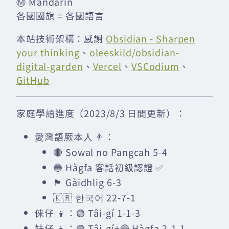
Ⓜ️ Mandarin
各國國旗 = 各國語言
本站技術架構：感謝
Obsidian - Sharpen
your thinking
、
oleeskild/obsidian-
digital-garden
、
Vercel
、
VSCodium
、
GitHub
家庭學語進度（2023/8/3 日間更新）：
愛灣語厥本人 👨：
🔴 Sowal no Pangcah 5-4
🔵 Hàgfa 客話初級認證 ✅
🏴󠁧󠁢󠁳󠁣󠁴󠁿 Gàidhlig 6-3
🇰🇷 한국어 22-7-1
倈仔 👦：🟢 Tâi-gí 1-1-3
妹仔 👧：🟢 Tâi-gí+🔵 Hàgfa 2-1-1