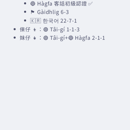
🔵 Hàgfa 客話初級認證 ✅
🏴󠁧󠁢󠁳󠁣󠁴󠁿 Gàidhlig 6-3
🇰🇷 한국어 22-7-1
倈仔 👦：🟢 Tâi-gí 1-1-3
妹仔 👧：🟢 Tâi-gí+🔵 Hàgfa 2-1-1