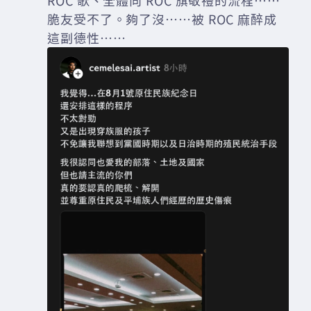
脆友受不了。夠了沒……被 ROC 麻醉成
這副德性……