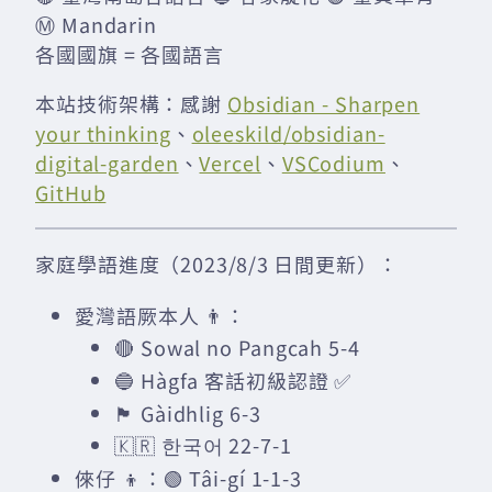
Ⓜ️ Mandarin
各國國旗 = 各國語言
本站技術架構：感謝
Obsidian - Sharpen
your thinking
、
oleeskild/obsidian-
digital-garden
、
Vercel
、
VSCodium
、
GitHub
家庭學語進度（2023/8/3 日間更新）：
愛灣語厥本人 👨：
🔴 Sowal no Pangcah 5-4
🔵 Hàgfa 客話初級認證 ✅
🏴󠁧󠁢󠁳󠁣󠁴󠁿 Gàidhlig 6-3
🇰🇷 한국어 22-7-1
倈仔 👦：🟢 Tâi-gí 1-1-3