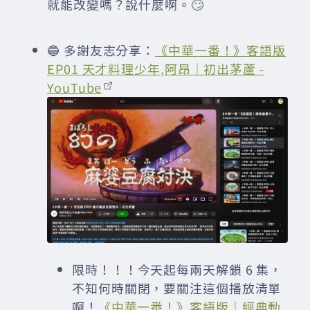
就能改變嗎？說什麼啊。🙄
🔵 多謝友志分享：
《中華一番！》客語版
EP01 天才料理少年,阿昂｜初出茅蘆 -
YouTube
限時！！！今天起每兩天解鎖 6 集，
不知何時關閉，要關注這個播放清單
啊！
《中華一番！》客語版｜經典動