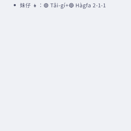
妹仔 👧：🟢 Tâi-gí+🔵 Hàgfa 2-1-1