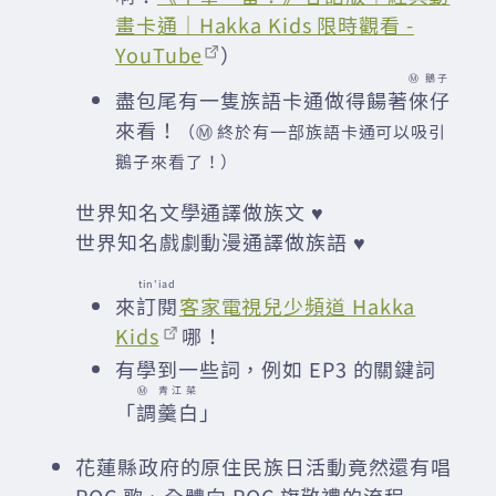
畫卡通｜Hakka Kids 限時觀看 -
YouTube
）
Ⓜ️ 鵝子
盡包尾有一隻族語卡通做得餳著
倈仔
來看！
（Ⓜ️ 終於有一部族語卡通可以吸引
鵝子來看了！）
世界知名文學通譯做族文 ♥
世界知名戲劇動漫通譯做族語 ♥
tin'iad
來
訂閱
客家電視兒少頻道 Hakka
Kids
哪！
有學到一些詞，例如 EP3 的關鍵詞
Ⓜ️ 青江菜
「
調羹白
」
花蓮縣政府的原住民族日活動竟然還有唱
ROC 歌、全體向 ROC 旗敬禮的流程……