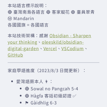
本站語言標示說明：
🔴 臺灣南島各語言 🔵 客家靛花 🟢 臺員翠青
Ⓜ️ Mandarin
各國國旗 = 各國語言
本站技術架構：感謝
Obsidian - Sharpen
your thinking
、
oleeskild/obsidian-
digital-garden
、
Vercel
、
VSCodium
、
GitHub
家庭學語進度（2023/8/3 日間更新）：
愛灣語厥本人 👨：
🔴 Sowal no Pangcah 5-4
🔵 Hàgfa 客話初級認證 ✅
🏴󠁧󠁢󠁳󠁣󠁴󠁿 Gàidhlig 6-3