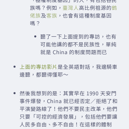
族嗎？例如，
臺灣人
高比例祖源的
鶴
佬族
及
客族
，也會有這種制度基因
嗎？
聽了一下上面提到的專訪，也有
可能他講的都不是民族性，單純
就是 China 的制度問題而已
上面的專訪影片
是全英語對話，我邊騎車
邊聽，都聽得懂耶～
然後我想到的是：其實早在 1990 天安門
事件爆發，China 就已經否定／拒絕了和
平演變路線了！他們不要民主改革，他們
只要「可控的經濟發展」，包括他們要讓
人民多自由、多不自由！在這樣的體制