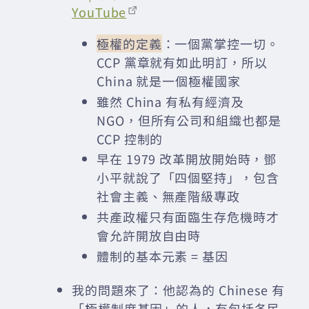
YouTube
極權的定義
：一個黨掌控一切。
CCP 黨章就有如此明訂，所以
China 就是一個極權國家
雖然 China 有私有經濟及
NGO，但所有公司和組織也都是
CCP 控制的
早在 1979 改革開放開始時，鄧
小平就說了「四個堅持」，包含
社會主義、無產階級專政
共產政權只有面臨生存危機時才
會允許開放自由時
體制的基本元素 = 基因
我的問題來了：他認為的 Chinese 有
「極權制度基因」的人，有包括各民