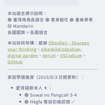
本站語言標示說明：
🔴 臺灣南島各語言 🔵 客家靛花 🟢 臺員翠青
Ⓜ️ Mandarin
各國國旗 = 各國語言
本站技術架構：感謝
Obsidian - Sharpen
your thinking
、
oleeskild/obsidian-
digital-garden
、
Vercel
、
VSCodium
、
GitHub
家庭學語進度（2023/8/3 日間更新）：
愛灣語厥本人 👨：
🔴 Sowal no Pangcah 5-4
🔵 Hàgfa 客話初級認證 ✅