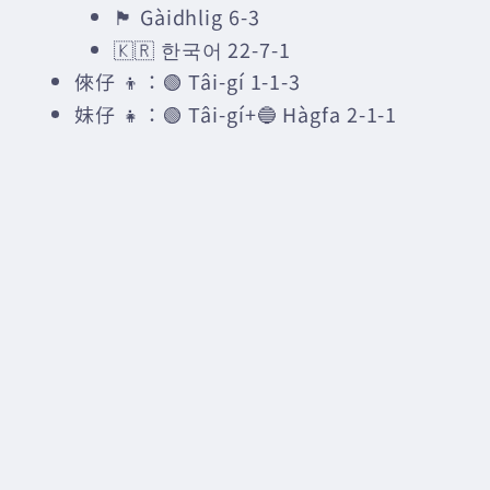
🏴󠁧󠁢󠁳󠁣󠁴󠁿 Gàidhlig 6-3
🇰🇷 한국어 22-7-1
倈仔 👦：🟢 Tâi-gí 1-1-3
妹仔 👧：🟢 Tâi-gí+🔵 Hàgfa 2-1-1