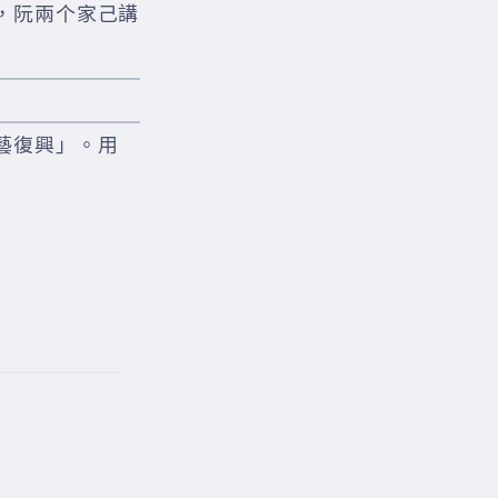
，阮兩个家己講
藝復興」。用