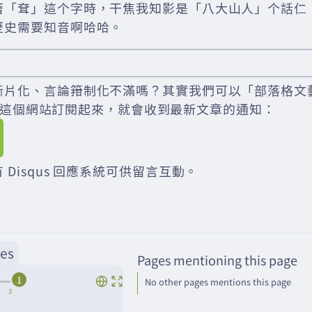
著「耷」這个字時，干焦我知影是「八大山人」个話仁
歷史需要知音啊哈哈。
斷片化、言論箝制化不滿嗎？其實我們可以「部落格文
der 把這個網站訂閱起來，就會收到最新文章的通知：
 Disqus 回應系統可供留言互動。
es
Pages mentioning this page
1
No other pages mentions this page