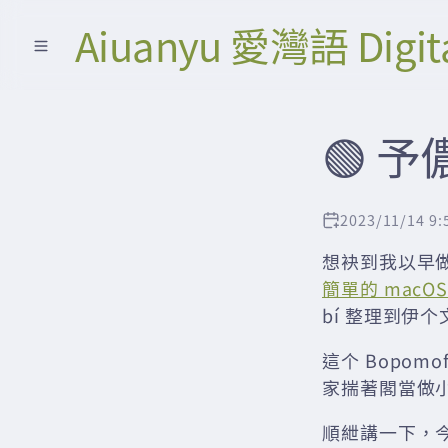
Aiuanyu 愛灣語 Digit
🟢 
2023/11/14 9:
想袂到我以早
簡單的 mac
bí 整理到伊个
這个 Bopo
家揣著閣當做
順紲講一下，