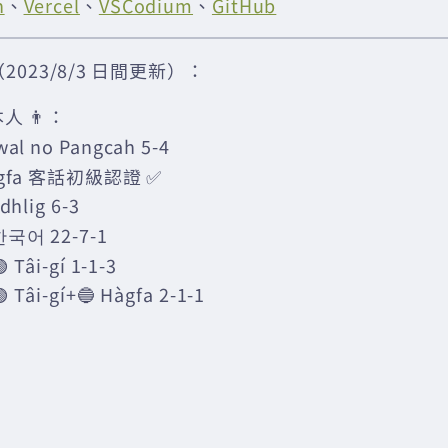
n
、
Vercel
、
VSCodium
、
GitHub
023/8/3 日間更新）：
人 👨：
wal no Pangcah 5-4
àgfa 客話初級認證 ✅
󠁴󠁿 Gàidhlig 6-3
한국어 22-7-1
Tâi-gí 1-1-3
Tâi-gí+🔵 Hàgfa 2-1-1