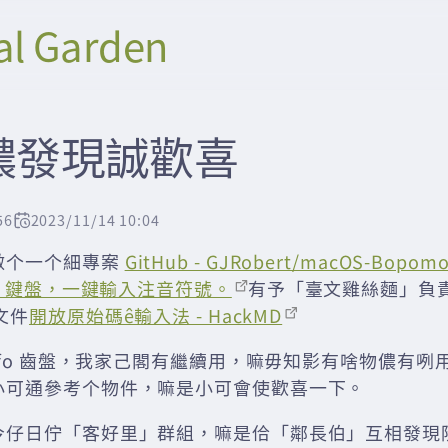
al Garden
予儂發現誠歡喜
56
2023/11/14 10:04
做个一个細專案
GitHub - GJRobert/macOS-Bopomo
OS 鍵盤，一鍵輸入注音符號。
有予「臺文雞絲麵」負責人 
文件
開放原始碼ê輸入法 - HackMD
mofo 齒盤，我家己閣有繼續用，嘛毋知影有啥物儂有
小可通參考个物件，嘛是小可會使歡喜一下。
今仔日佇「客好里」群組，嘛是佮「鄰長伯」互相發現