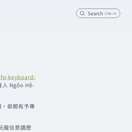
Search
CTRL + K
fo-keyboard:
Ngôo Hê-
咧用，毋閣有予專
阮攏佮意讀歷