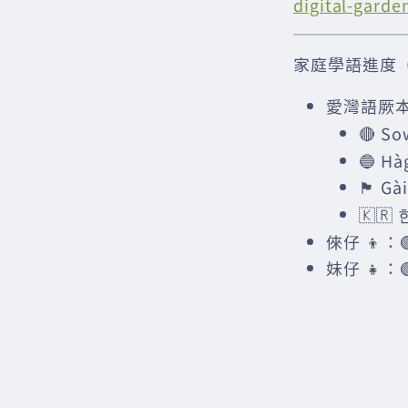
digital-garde
家庭學語進度（2
愛灣語厥本
🔴 So
🔵 H
🏴󠁧󠁢󠁳󠁣
🇰🇷 
倈仔 👦：🟢 
妹仔 👧：🟢 