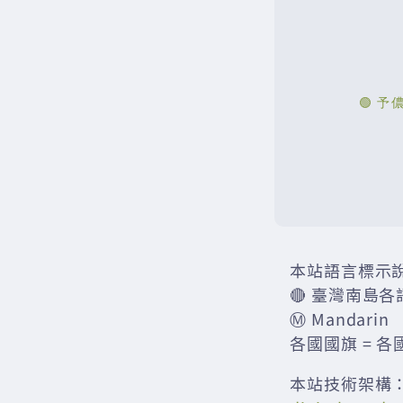
本站語言標示
🔴 臺灣南島各
Ⓜ️ Mandarin
各國國旗 = 各
本站技術架構