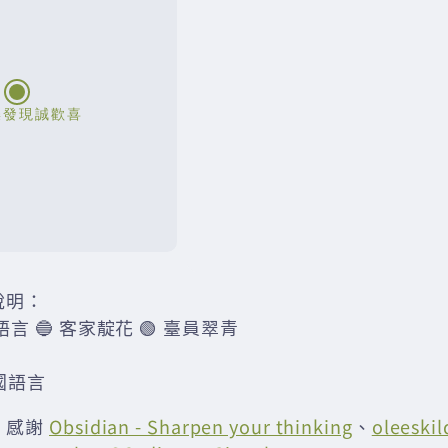
說明：
語言 🔵 客家靛花 🟢 臺員翠青
國語言
：感謝
Obsidian - Sharpen your thinking
、
oleeskil