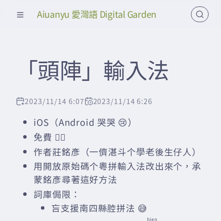
Aiuanyu 愛灣語 Digital Garden
「頭陣」輸入法
2023/11/14 6:07
2023/11/14 6:26
iOS（Android 哭哭 😢）
免費 🙇‍♂️
作者莊銘彥（一儕湛斗个學老後生仔人）
用開放原始碼个粵拼輸入法改出來个，承
蒙銘彥尋著這好方法
詞庫侷限：
吂支援南四縣腔拼法 😅
hien