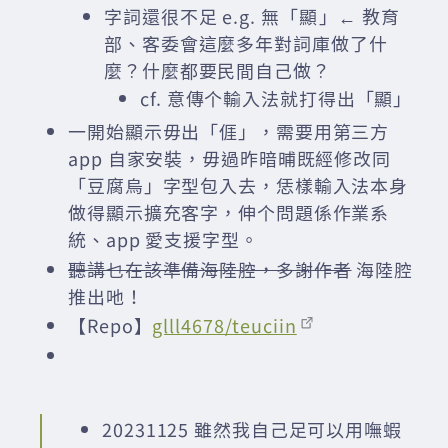
字詞還很不足 e.g. 無「
顯
」← 教育
部、客委會這麼多年對詞庫做了什
麼？什麼都要民間自己做？
cf. 意傳个輸入法就打得出「顯」
一開始顯示毋出「𠊎」，需要用第三方
app 自家安裝，毋過昨暗晡既經修改同
「豆腐烏」字型包入去，恁樣輸入法本身
做得顯示擴充客字，伸个問題係作業系
統、app 愛支援字型。
聽講乜在該準備海陸腔，多謝作者
海陸腔
推出吔！
【Repo】
glll4678/teuciin
20231125 雖然我自己足可以用嘸蝦