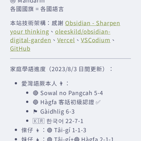
各國國旗 = 各國語言
本站技術架構：感謝
Obsidian - Sharpen
your thinking
、
oleeskild/obsidian-
digital-garden
、
Vercel
、
VSCodium
、
GitHub
家庭學語進度（2023/8/3 日間更新）：
愛灣語厥本人 👨：
🔴 Sowal no Pangcah 5-4
🔵 Hàgfa 客話初級認證 ✅
🏴󠁧󠁢󠁳󠁣󠁴󠁿 Gàidhlig 6-3
🇰🇷 한국어 22-7-1
倈仔 👦：🟢 Tâi-gí 1-1-3
妹仔 👧：🟢 Tâi-gí+🔵 Hàgfa 2-1-1