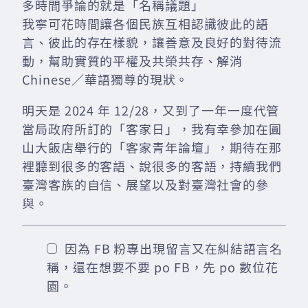
多時間爭論的就是「名稱議題」
我寧可花時間讓各個民族互相認識彼此的語
言、彼此的存在樣貌，讓善意及良好的對待流
動，幫助實質的平權及共榮共存、解消
Chinese／華語獨尊的現狀。
明天是 2024 年 12/28，又到了一年一度代管
當局政府所訂的「客家日」，我有幸參加在圓
山大飯店舉行的「客家青年論壇」，期待在那
裡聽到很多的客語、說很多的客語，持續我們
臺灣客族的自信、展望以及對臺灣社會的參
與。
因為 FB 粉專出現留言又在糾結語言名
稱，還在想要不要 po FB，先 po 數位花
園。