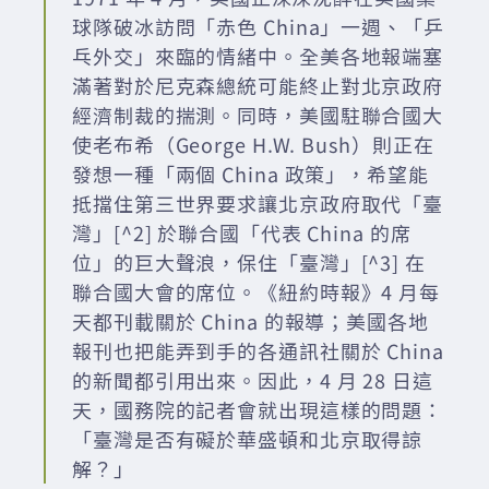
球隊破冰訪問「赤色 China」一週、「乒
乓外交」來臨的情緒中。全美各地報端塞
滿著對於尼克森總統可能終止對北京政府
經濟制裁的揣測。同時，美國駐聯合國大
使老布希（George H.W. Bush）則正在
發想一種「兩個 China 政策」，希望能
抵擋住第三世界要求讓北京政府取代「臺
灣」[^2] 於聯合國「代表 China 的席
位」的巨大聲浪，保住「臺灣」[^3] 在
聯合國大會的席位。《紐約時報》4 月每
天都刊載關於 China 的報導；美國各地
報刊也把能弄到手的各通訊社關於 China
的新聞都引用出來。因此，4 月 28 日這
天，國務院的記者會就出現這樣的問題：
「臺灣是否有礙於華盛頓和北京取得諒
解？」