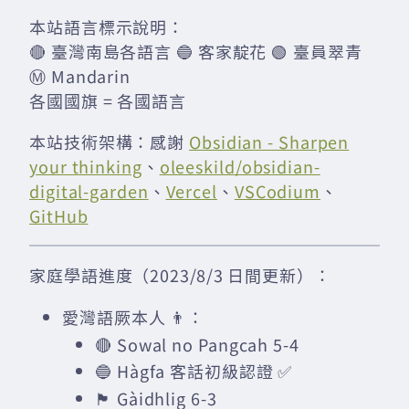
本站語言標示說明：
🔴 臺灣南島各語言 🔵 客家靛花 🟢 臺員翠青
Ⓜ️ Mandarin
各國國旗 = 各國語言
本站技術架構：感謝
Obsidian - Sharpen
your thinking
、
oleeskild/obsidian-
digital-garden
、
Vercel
、
VSCodium
、
GitHub
家庭學語進度（2023/8/3 日間更新）：
愛灣語厥本人 👨：
🔴 Sowal no Pangcah 5-4
🔵 Hàgfa 客話初級認證 ✅
🏴󠁧󠁢󠁳󠁣󠁴󠁿 Gàidhlig 6-3