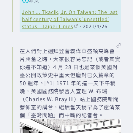
John J. Tkacik, Jr. On Taiwan: The last
half century of Taiwan’s ‘unsettled’
status - Taipei Times
，2021/4/26
在人們對上週拜登菅義偉華盛頓高峰會一
片興奮之時，大家很容易忘記（或者其實
你還不知道）4 月 28 日也是某個美國對
臺公開政策史中重大但塵封已久篇章的
50 週年。[^1] 1971 年的這一天下午稍
晚，美國國務院發言人查理 W. 布瑞
（Charles W. Bray III）站上國務院新聞
發佈室的講台，繼續當天稍早為了釐清某
個「臺灣問題」而中斷的記者會。