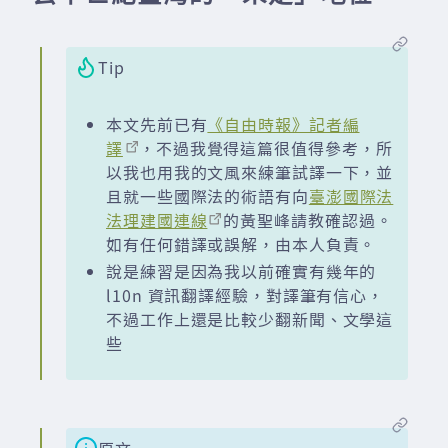
Tip
本文先前已有
《自由時報》記者編
譯
，不過我覺得這篇很值得參考，所
以我也用我的文風來練筆試譯一下，並
且就一些國際法的術語有向
臺澎國際法
法理建國連線
的黃聖峰請教確認過。
如有任何錯譯或誤解，由本人負責。
說是練習是因為我以前確實有幾年的
l10n 資訊翻譯經驗，對譯筆有信心，
不過工作上還是比較少翻新聞、文學這
些
原文