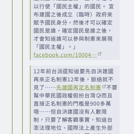
以行使「國民主權」的國民。 宣
布建國之後成立（臨時）政府來
賦予國民身分，然後才可以確定
國民是誰，確定國民是誰之後，
才會知道誰可以參與制憲來展現
「國民主權」。」
facebook.com/10004…
12年前台派還知道要先自決建國
再來正名制憲12年後，脈絡就不
見了⋯⋯
先建國再定名制憲
不要
幫中華民國政權假扮台灣🥲而且
直接正名制憲的門檻是900多萬
哦⋯⋯但自決建國沒有人數限
制，只要了解客觀事實，知道台
澎法理地位、國際法上產生外部