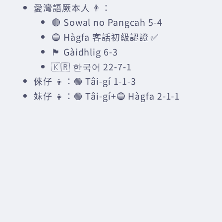
愛灣語厥本人 👨：
🔴 Sowal no Pangcah 5-4
🔵 Hàgfa 客話初級認證 ✅
🏴󠁧󠁢󠁳󠁣󠁴󠁿 Gàidhlig 6-3
🇰🇷 한국어 22-7-1
倈仔 👦：🟢 Tâi-gí 1-1-3
妹仔 👧：🟢 Tâi-gí+🔵 Hàgfa 2-1-1