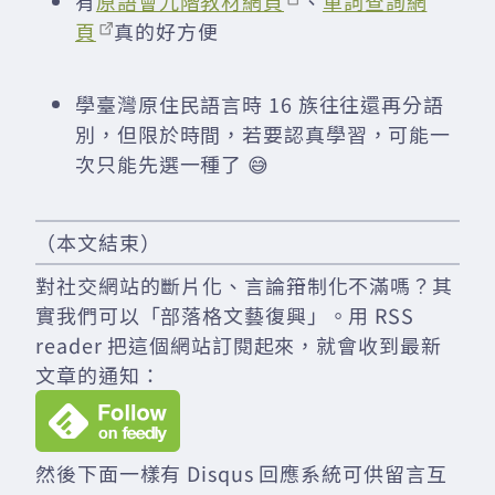
有
原語會九階教材網頁
、
單詞查詢網
頁
真的好方便
學臺灣原住民語言時 16 族往往還再分語
別，但限於時間，若要認真學習，可能一
次只能先選一種了 😅
（本文結束）
對社交網站的斷片化、言論箝制化不滿嗎？其
實我們可以「部落格文藝復興」。用 RSS
reader 把這個網站訂閱起來，就會收到最新
文章的通知：
然後下面一樣有 Disqus 回應系統可供留言互