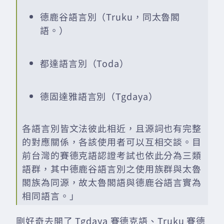
德鹿谷語言別（Truku，同太魯閣
語。）
都達語言別（Toda）
德固達雅語言別（Tgdaya）
各語言別皆文法彼此相近，且源詞也有完整
的對應關係，各該使用者可以互相交談。目
前台灣的賽德克語認證考試也依此分為三類
語群，其中德鹿谷語言別之使用族群與太魯
閣族為同源，故太魯閣語與德鹿谷語言實為
相同語言。」
剛好奇去開了 Tgdaya 賽德克語、Truku 賽德