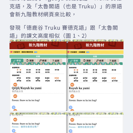
克語，及「太魯閣語（也是 Truku）」的原語
會新九階教材網頁來比較，
發現「德鹿谷 Truku 賽德克語」跟「太魯閣
語」的課文高度相似（圖 1、2）