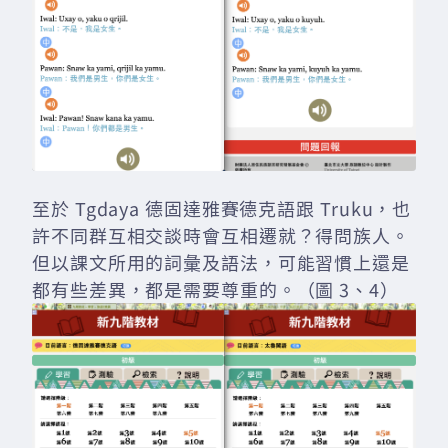
至於 Tgdaya 德固達雅賽德克語跟 Truku，也
許不同群互相交談時會互相遷就？得問族人。
但以課文所用的詞彙及語法，可能習慣上還是
都有些差異，都是需要尊重的。（圖 3、4）