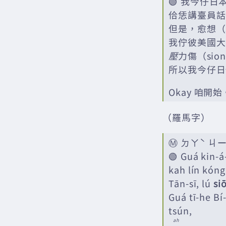
🟢 我今仔日
佮恁講臺員話
但是，愈想（s
我佇彼美國大
壓
力傷（sio
所以我今仔日
Okay 咱開始
（羅馬字）
Ⓜ️ ㄉㄚˋ ㄐ
🟢 Guá kin-á-
kah lín kóng
Tān-sī, lú
si
Guá tī-he Bí
tsún,
ah