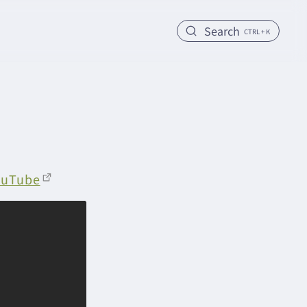
Search
CTRL + K
uTube