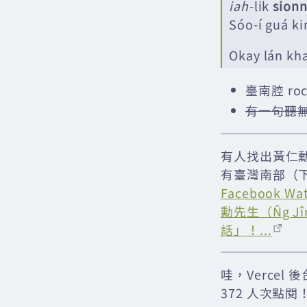
iah
-li̍k
sion
Sóo-í guá ki
Okay lán kh
臺南腔 roc
有一句聽
有人找出黃仁勳
有臺灣南部（下
Facebook 
勳先生（N̂g
話」！...
哇，Vercel 
372 人次點閱