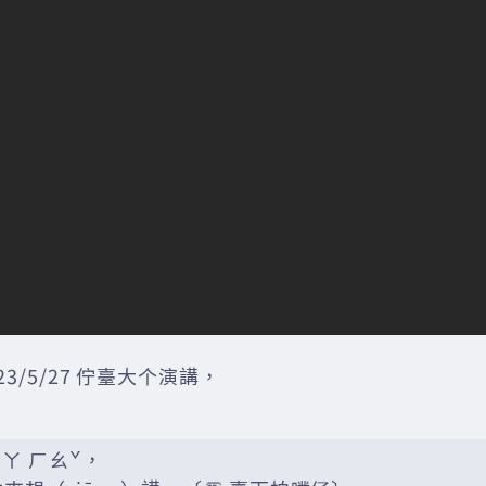
23/5/27 佇臺大个演講，
ーㄚ ㄏㄠˇ，