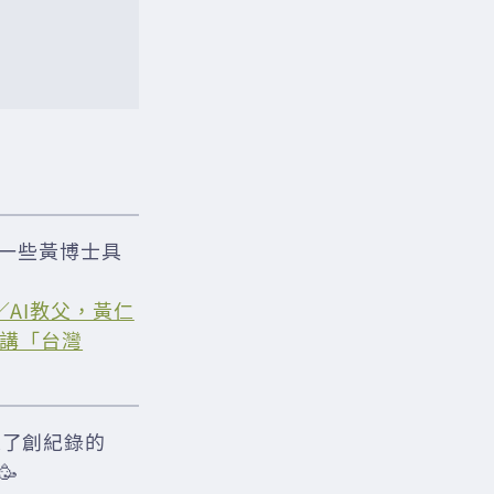
到一些黃博士具
。
囡仔／AI教父，黃仁
就講「台灣
天帶來了創紀錄的
🥳