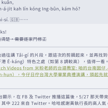
n
kuân,
n-á-ji̍t kah lín kóng Ing-bûn, kám hó?
ai-sí. 🇬🇧……
ks!
無清楚，需要逐家鬥修正
過往講 Tâi-gí 的片段，跟這次的剪輯起來，並再找
港 Ē-káng）特色之處（如第 8 調較高），值得一看
Watch Videos from 米粉老師的台語教室: 咱的台南
 Jîn-hun），今仔日佇台灣大學畢業典禮演講，頭起先
後台顯示，在 FB 及 Twitter 推播這篇後，5/27 那
！其中 222 來自 Twitter。哈哈感謝黃執行長的高人氣 