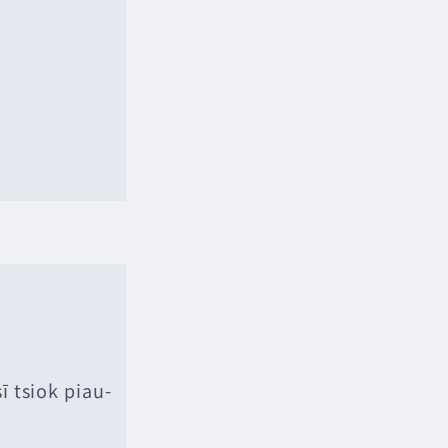
〕
ī tsiok piau-