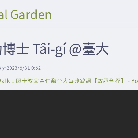
al Garden
士 Tâi-gí @臺大
8
2023/5/31 0:52
t Walk！顯卡教父黃仁勳台大畢典致詞【致詞全程】 - Yo