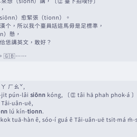
本來想（siōnn）講，〔👏 臺下拍噗仔〕
，
iōnn）愈緊張（tionn）。
漢个，所以我个臺員話這馬毋是足標準，
nn）懸，
佮恁講英文，敢好？
。🇬🇧……
ーㄚ ㄏㄠˇ,
ji̍t pún-lâi
siōnn
kóng, 〔👏 tâi hā phah phok-á 
 Tâi-uân-uē,
ōnn
lú kín-
tionn
.
-kok tuā-hàn ê, sóo-í guá ê Tâi-uân-uē tsit-má m̄-s