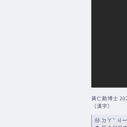
黃仁勳博士 20
（漢字）
Ⓜ️ ㄉㄚˋ ㄐ