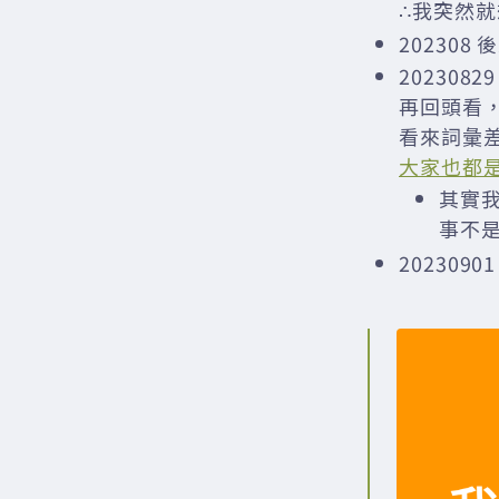
∴我突然
202308
20230
再回頭看，
看來詞彙
大家也都
其實
事不
202309