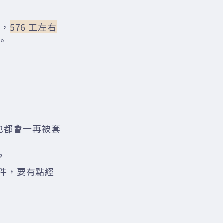
e，
576 工左右
。
也都會一再被套
？
件，要有點經