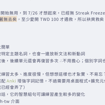
3 開始無用，到 7/26 才想起來，已經無 Streak Freez
k 著無去矣
，至少愛開 TWD 100 才通救，所以袂爽救矣
太簡單
教特定主題名詞，也會一邊放新文法和新動詞
完後，後續單元還會再復習多次 ∴不用擔心；個別字詞
覺練習太多、進度很慢，但想想這樣也才紮實、不易忘
搭配
Anki
增強字詞記憶，不過需要用桌面程式+擴充元
我已經會弄了）
的話，它的智慧組句可讓練習產生較多的變化
h-tw 介面