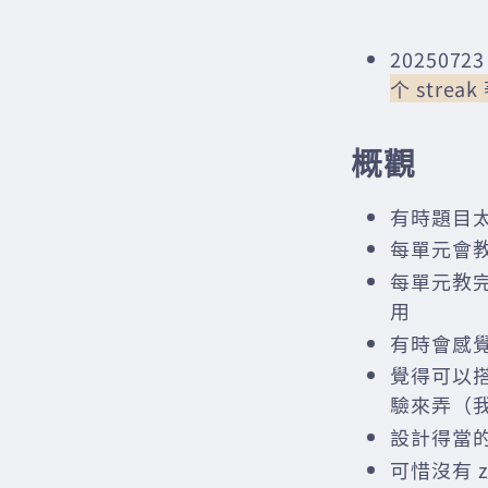
2025072
个 strea
概觀
有時題目
每單元會
每單元教
用
有時會感
覺得可以
驗來弄（
設計得當
可惜沒有 z