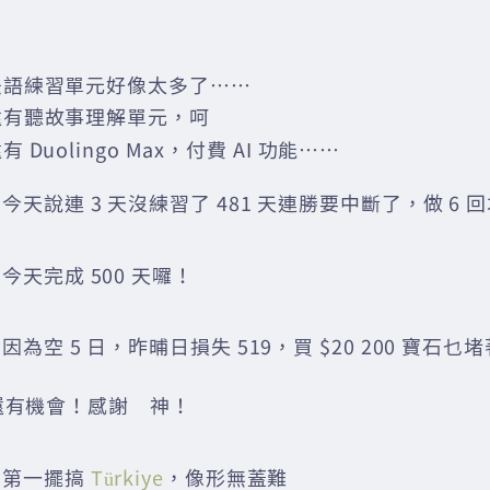
法語練習單元好像太多了……
還有聽故事理解單元，呵
 Duolingo Max，付費 AI 功能……
04 今天說連 3 天沒練習了 481 天連勝要中斷了，做 6 
9 今天完成 500 天囉！
06 因為空 5 日，昨晡日損失 519，買 $20 200 寶石
還有機會！感謝 神！
07 第一擺搞
Türkiye
，像形無蓋難