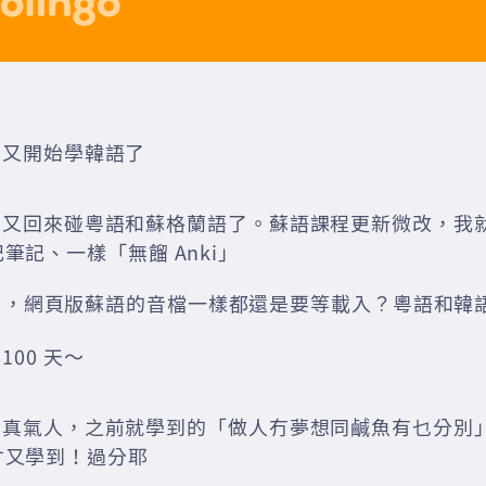
09 又開始學韓語了
005 又回來碰粵語和蘇格蘭語了。蘇語課程更新微改，
筆記、一樣「無餾 Anki」
了，網頁版蘇語的音檔一樣都還是要等載入？粵語和韓
 100 天～
124 真氣人，之前就學到的「做人冇夢想同鹹魚有乜分
才又學到！過分耶