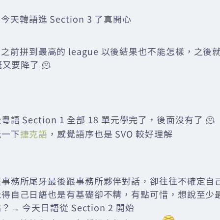
2 今天韓語進 Section 3 了真開心
611 之前拼到最高的 league 以後結果也不能怎樣，之
又要降了 🫠
粵語 Section 1 全部 18 單元學完了，後面沒有了 🫠
玩一下
捷克語
，感覺語序也是 SVO 較好理解
天事務所尾牙最後跟事務所夥伴對話，卻往往不確定自
覺得自己日語也是有基礎卻不精，有點可惜，想說至少
？→ 今天日語從 Section 2 開始