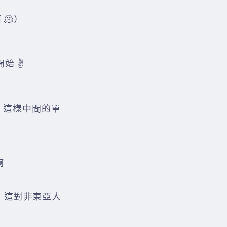
🫠）
始 ✌️
，這樣中間的單
啊
，這對非東亞人