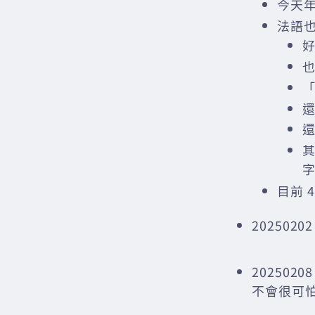
今天年
法語也
「
還
目前 4
20250
202502
不會很可怕