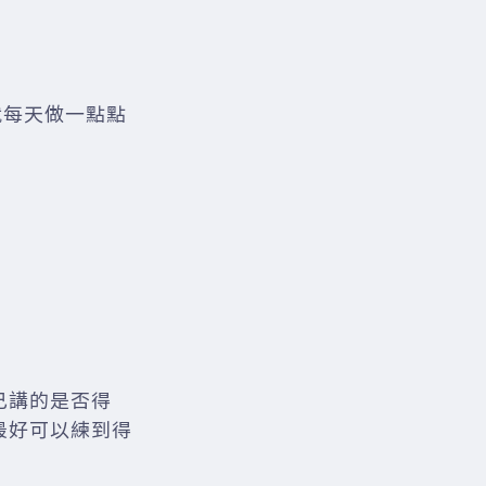
後就每天做一點點
己講的是否得
最好可以練到得