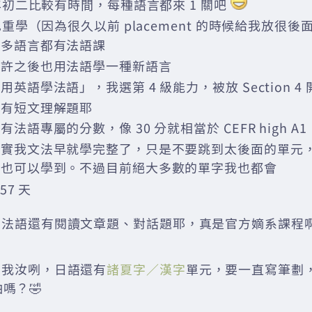
初二比較有時間，每種語言都來 1 關吧
重學（因為很久以前 placement 的時候給我放很後面 
好多語言都有法語課
也許之後也用法語學一種新語言
用英語學法語」，我選第 4 級能力，被放 Section 4 開
還有短文理解題耶
有法語專屬的分數，像 30 分就相當於 CEFR high A1
其實我文法早就學完整了，只是不要跳到太後面的單元
字也可以學到。不過目前絕大多數的單字我也都會
57 天
202 法語還有閱讀文章題、對話題耶，真是官方嫡系課程
08 我汝咧，日語還有
諸夏字／漢字
單元，要一直寫筆劃
嗎？🤣