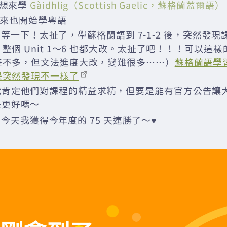
就想來學
Gàidhlig（Scottish Gaelic，蘇格蘭蓋爾語）
 後來也開始學粵語
829 等一下！太扯了，學蘇格蘭語到 7-1-2 後，突然發
整個 Unit 1～6 也都大改。太扯了吧！！！可以這
差不多，但文法進度大改，變難很多……）
蘇格蘭語學
是突然發現不一樣了
我肯定他們對課程的精益求精，但要是能有官方公告讓
是更好嗎～
01 今天我獲得今年度的 75 天連勝了～♥