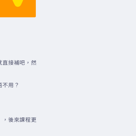
我就直接補吧，然
語不用？
別」，後來課程更