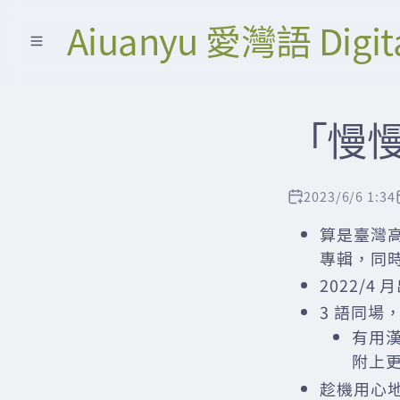
Aiuanyu 愛灣語 Digit
「慢
2023/6/6 1:34
算是臺灣高
專輯，同
2022/4
3 語同場
有用
附上更
趁機用心地學