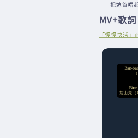
把這首唱起
MV+歌詞
「慢慢快活」正字