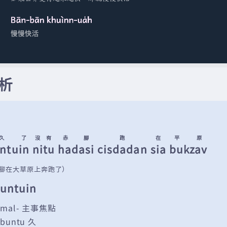
析
久
了
沒有
赤腳
跑
在
平原
ntu
in
nitu
hadasi
cisdadan
sia
bukzav
腳在大草原上奔跑了）
untuin
 mal- 主事焦點
 buntu 久