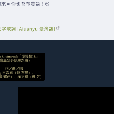
來 = 你也會布農語！😆
歌詞 [Aiuanyu 愛灣語]