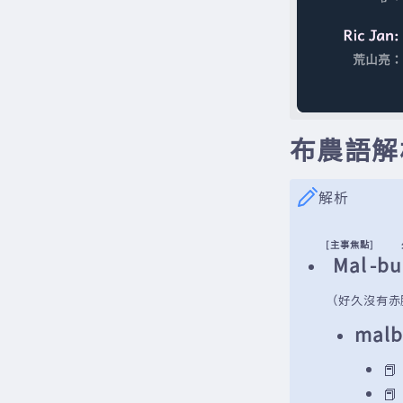
布農語解
解析
[主事焦點]
Mal
-
bu
（好久沒有赤
malb

📕