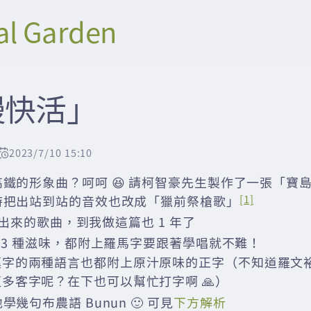
al Garden
慢快活」
2023/7/10 15:10
鐵的形象曲？呵呵 😆 請柯智豪先生製作了一張「寶
時把出站到站的音效也改成「獵前祭槍歌」
[1]
 月出來的歌曲，到我做這篇也 1 年了
，3 種滋味，都附上羅馬字要跟著學唱就不難！
漢字的兩種語言也都附上原汁原味的正字（不知道羅文
多客字呢？在下也可以幫忙打字啊 🙏）
幾句布農語 Bunun 🙂 可見
下方解析