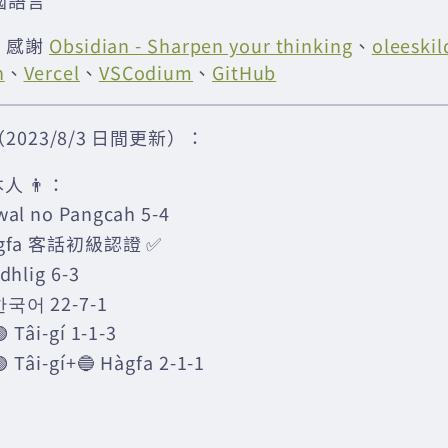
國語言
：感謝
Obsidian - Sharpen your thinking
、
oleeskil
n
、
Vercel
、
VSCodium
、
GitHub
023/8/3 日間更新）：
人 👨：
wal no Pangcah 5-4
àgfa 客話初級認證 ✅
󠁴󠁿 Gàidhlig 6-3
한국어 22-7-1
Tâi-gí 1-1-3
Tâi-gí+🔵 Hàgfa 2-1-1