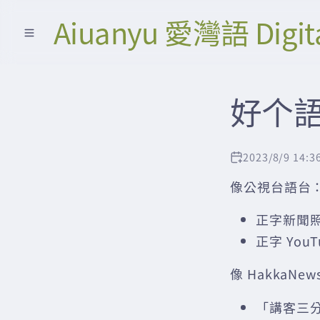
Aiuanyu 愛灣語 Digit
好个
2023/8/9 14:3
像公視台語台
正字新聞
正字 You
像 HakkaNe
「講客三