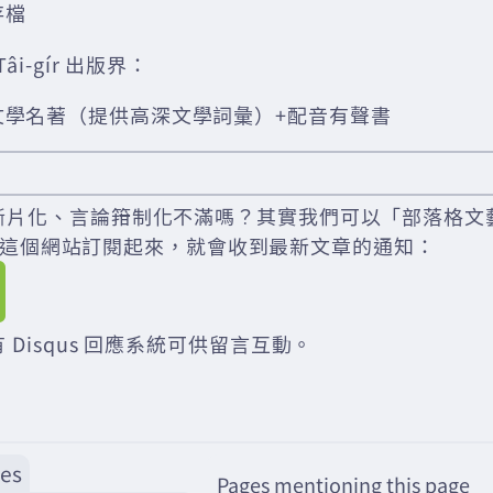
存檔
i-gír 出版界：
文學名著（提供高深文學詞彙）+配音有聲書
斷片化、言論箝制化不滿嗎？其實我們可以「部落格文
der 把這個網站訂閱起來，就會收到最新文章的通知：
 Disqus 回應系統可供留言互動。
es
Pages mentioning this page