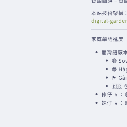
各國國旗 = 各
本站技術架構
digital-garde
家庭學語進度（2
愛灣語厥本
🔴 So
🔵 H
🏴󠁧󠁢󠁳󠁣
🇰🇷 
倈仔 👦：🟢 
妹仔 👧：🟢 