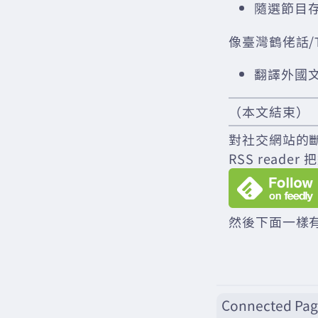
隨選節目
像臺灣鶴佬話/Tâ
翻譯外國
（本文結束）
對社交網站的
RSS rea
然後下面一樣有
Connected Pag